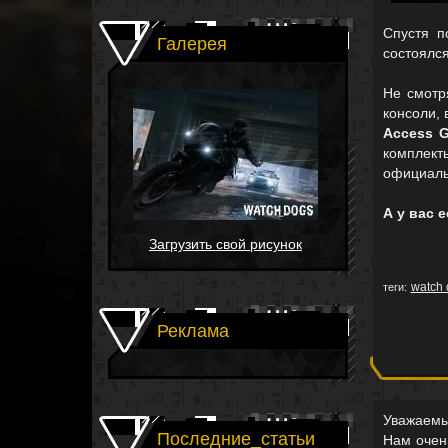
Спустя п
Галерея
состоялся
Не смот
консоли,
Access G
комплек
официал
А у вас 
Загрузить свой рисунок
watch 
теги:
Реклама
Уважаемы
Последние_статьи
Нам очен