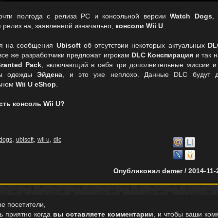
очти полгода с релиза PC и консольной версии
Watch Dogs
,
 релиз на, заявленной изначально,
консоли Wii U
.
ря на сообщения
Ubisoft
об отсутствии некоторых актуальных
DL
 все же разработчики предложат игрокам
DLC Конспирация
и так 
ranted Pack
, включающий в себя три дополнительные миссии и
ты одежды
Эйдена
, и это уже неплохо. Данные DLC будут д
ьном
Wii U eShop
.
есть консоль Wii U?
,
,
,
dogs
ubisoft
wii u
dlc
Опубликовал
demer
/ 2014-11-
е посетители,
ь приятно когда
вы оставляете комментарии
, и чтобы ваши ком