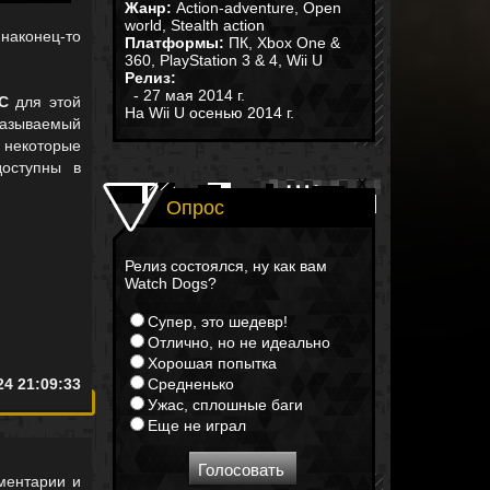
Жанр:
Action-adventure, Open
world, Stealth action
 наконец-то
Платформы:
ПК, Xbox One &
360, PlayStation 3 & 4, Wii U
Релиз:
- 27 мая 2014 г.
C
для этой
На Wii U осенью 2014 г.
называемый
 некоторые
оступны в
Опрос
Релиз состоялся, ну как вам
Watch Dogs?
Супер, это шедевр!
Отлично, но не идеально
Хорошая попытка
24 21:09:33
Средненько
Ужас, сплошные баги
Еще не играл
ментарии и