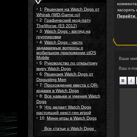
коммента
·
1:
Рецензия на Watch Dogs от
засорять
Whirab (WD-Game.ru)
Перейти
·
2:
Графический мод-патч
TheWorse (E3 2012)
·
3:
Watch Dogs - взгляд на
группировки
·
4:
Watch Dogs - часто
задаваемые вопросы о
мобильном приложении ctOS
Mobile
Ваше имя
·
5:
Руководство по открытому
миру Watch Dogs
Ваш e-mai
·
6:
Рецензия Watch Dogs от
Disgusting Men
·
7:
Прохождение квеста с QR-
кодами в Watch Dogs
·
8:
Все навыки и умения Watch
Dogs
·
9:
Что делает Watch Dogs
настоящей некст-ген игрой
·
10:
Мини-игры в Watch Dogs
_
Все статьи о Watch Dogs
_