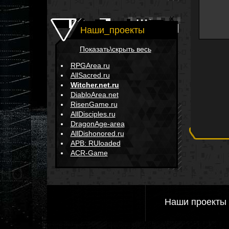
Наши_проекты
Показать\скрыть весь
RPGArea.ru
AllSacred.ru
Witcher.net.ru
DiabloArea.net
RisenGame.ru
AllDisciples.ru
DragonAge-area
AllDishonored.ru
APB: RUloaded
ACR-Game
Наши проекты