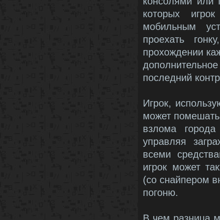
консолями или 
которых игрок
мобильным уст
проехать гонк
прохождении каж
дополнительное
последний контр
Игрок, использу
может помешать 
взлома города
управляя загр
всеми средст
игрок может та
(со снайпером в
погоню.
В чем разница 