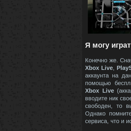
Я могу играт
Конечно же. Сна
Xbox Live
,
Play
аккаунта на да
помощью беспл
Xbox Live
(акк
вводите ник свое
свободен, то в
Однако помните
сервиса, что и и