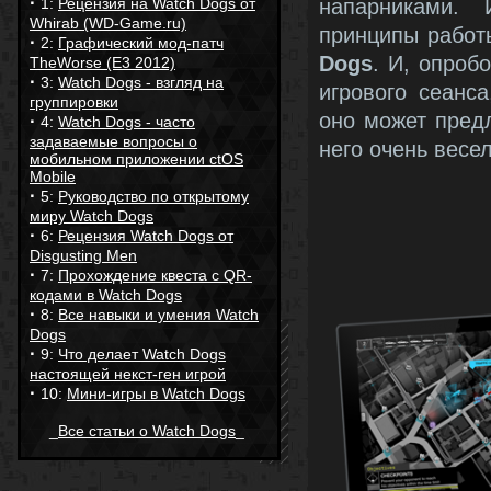
·
1:
Рецензия на Watch Dogs от
напарниками. 
Whirab (WD-Game.ru)
принципы рабо
·
2:
Графический мод-патч
Dogs
. И, опроб
TheWorse (E3 2012)
·
3:
Watch Dogs - взгляд на
игрового сеанс
группировки
оно может предл
·
4:
Watch Dogs - часто
задаваемые вопросы о
него очень весел
мобильном приложении ctOS
Mobile
·
5:
Руководство по открытому
миру Watch Dogs
·
6:
Рецензия Watch Dogs от
Disgusting Men
·
7:
Прохождение квеста с QR-
кодами в Watch Dogs
·
8:
Все навыки и умения Watch
Dogs
·
9:
Что делает Watch Dogs
настоящей некст-ген игрой
·
10:
Мини-игры в Watch Dogs
_
Все статьи о Watch Dogs
_