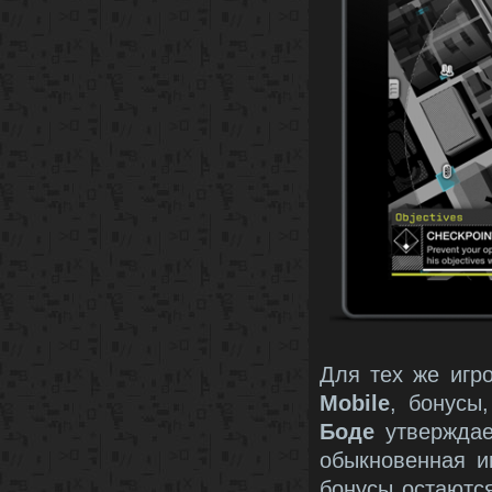
Для тех же игр
Mobile
, бонусы
Боде
утверждает
обыкновенная иг
бонусы остаютс