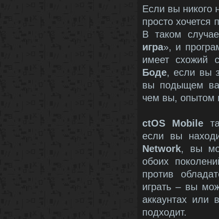
Если вы никого н
просто хочется 
В таком случа
игра
», и програ
имеет схожий с
Боде
, если вы 
вы подыщем вам
чем вы, опытом 
ctOS Mobile
та
если вы наход
Network
, вы мо
обоих поколени
против облада
играть – вы мож
аккаунтах или 
подходит.