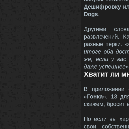
Дешифровку
ил
Dogs
.
Другими слов
развлечений. К
разные перки. «
итоге оба дос
же, если у ва
даже успешнее
»
Хватит ли м
В приложении
«
Гонка
», 13 дл
скажем, бросит 
Но если вы хар
свои собстве