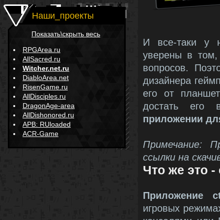
Наши_проекты
Показать\скрыть весь
И все-таки у 
RPGArea.ru
уверены в том,
AllSacred.ru
вопросов. Поэ
Witcher.net.ru
DiabloArea.net
дизайнера гейм
RisenGame.ru
его от планшет
AllDisciples.ru
достать его 
DragonAge-area
AllDishonored.ru
приложении дл
APB: RUloaded
ACR-Game
Примечание: П
ссылки на скачи
Что же это -
Приложение c
игровых режима