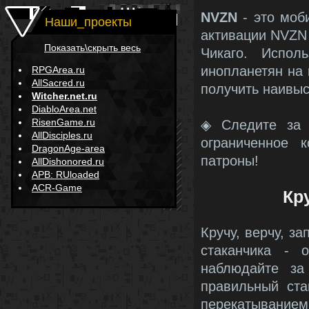
NVZN
- это моб
Наши_проекты
активации NVZN 
Показать\скрыть весь
Чикаго. Испол
инопланетян на 
RPGArea.ru
AllSacred.ru
получить наивы
Witcher.net.ru
DiabloArea.net
RisenGame.ru
◈ Следите за 
AllDisciples.ru
ограниченное к
DragonAge-area
патроны!
AllDishonored.ru
APB: RUloaded
ACR-Game
Кру
Кручу, верчу, за
стаканчика - 
наблюдайте за
правильный ста
перекатыванием