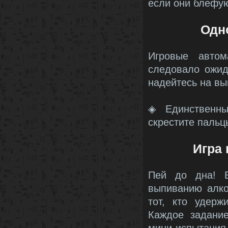
если они блефую
Одн
Игровые автом
следовало ожид
надейтесь на в
◈ Единственны
скрестите пальц
Игра 
Пей до дна! В
выпиванию алко
тот, кто удерж
Каждое задани