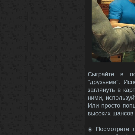
Сыграйте в по
"друзьями". Ис
заглянуть в ка
ними, использу
Или просто поп
высоких шансов 
◈ Посмотрите п