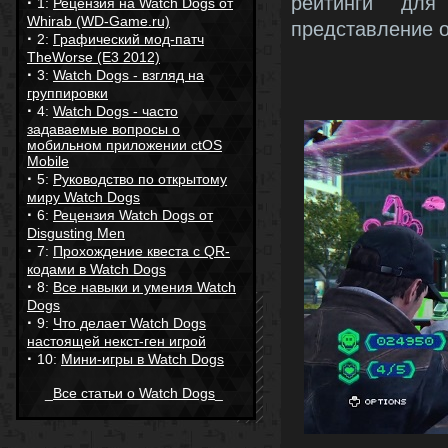
рейтинги для
·
1:
Рецензия на Watch Dogs от
Whirab (WD-Game.ru)
представление о
·
2:
Графический мод-патч
TheWorse (E3 2012)
·
3:
Watch Dogs - взгляд на
группировки
·
4:
Watch Dogs - часто
задаваемые вопросы о
мобильном приложении ctOS
Mobile
·
5:
Руководство по открытому
миру Watch Dogs
·
6:
Рецензия Watch Dogs от
Disgusting Men
·
7:
Прохождение квеста с QR-
кодами в Watch Dogs
·
8:
Все навыки и умения Watch
Dogs
·
9:
Что делает Watch Dogs
настоящей некст-ген игрой
·
10:
Мини-игры в Watch Dogs
_
Все статьи о Watch Dogs
_