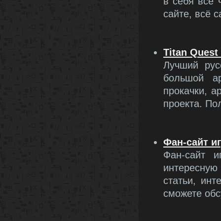
в себя все
сайте, всё 
Titan Ques
Лучший рус
большой а
прокачки, а
проекта. По
Фан-сайт иг
Фан-сайт и
интересную
статьи, инт
сможете обс