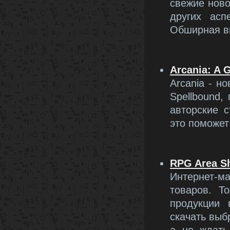
свежие ново
других асп
Обширная в
Arcania: A G
Arcania - н
Spellbound,
авторские 
это поможет
RPG Area S
Интернет-м
товаров. Т
продукции 
скачать выбр