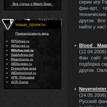
серии игр F
_
Все статьи о Watch Dogs
_
фан-арт, т
технически
другое. Все
Наши_проекты
найти у нас!
Показать\скрыть весь
RPGArea.ru
Blood Mag
AllSacred.ru
Witcher.net.ru
(12.04.2006)
DiabloArea.net
Фан сайт о
RisenGame.ru
подборка ск
AllDisciples.ru
DragonAge-area
другое. Овл
AllDishonored.ru
APB: RUloaded
ACR-Game
Neverwin
(24.05.2006)
Русский фан