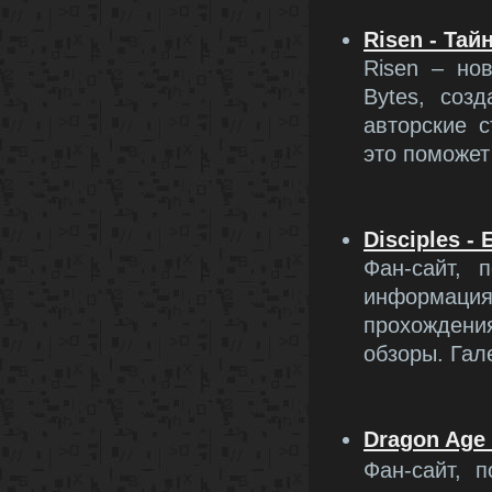
Risen - Та
Risen – но
Bytes, соз
авторские 
это поможет
Disciples -
Фан-сайт, 
информац
прохождени
обзоры. Гал
Dragon Age 
Фан-сайт, 