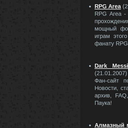
RPG Area
(2
RPG Area - 
прохожден
мощный фор
играм этог
фанату RPG 
Dark Mess
(21.01.2007)
Фан-сайт п
Новости, ст
архив, FAQ
Паука!
Алмазный м