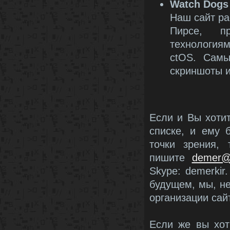
Watch Dogs
Наш сайт ра
Пирсе, п
технология
ctOS. Самы
скриншоты и
Если и Вы хоти
списке, и ему 
точки зрения, 
пишите
demer@r
Skype: demerki
будущем, мы, н
организации сайт
Если же вы хот