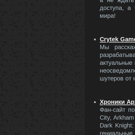
а не ждать
доступа, а
мира!
Crytek Gam
Мы расска
разрабатыв
актуальные 
неосведом
шутеров от 
Хроники Ар
Фан-сайт п
City, Arkham
Dark Knight
гениальные