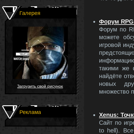
Галерея
Форум RPG
Форум по R
можете обс
игровой инд
предстоящ
информацию
такими же 
найдёте отв
новых др
Загрузить свой рисунок
множество п
Реклама
Xenus: Точ
Cайт по игре
to hell). В