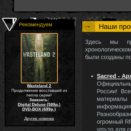
→
Рекомендуем
Наши про
Здесь мы пр
хронологическо
были созданы п
Sacred - А
Официальный
Wasteland 2
Продолжение восставшей из
России! Вс
пепла серии!
материалы
Заказать:
Digital Deluxe (589р.)
информация
DVD-BOX (699р.)
Разнообра
Другие новинки
огромный RP
что-то для с