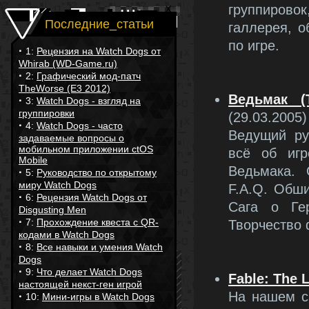
группирово
Последние_статьи
галлерея, 
по игре.
·
1:
Рецензия на Watch Dogs от
Whirab (WD-Game.ru)
·
2:
Графический мод-патч
TheWorse (E3 2012)
Ведьмак (
·
3:
Watch Dogs - взгляд на
группировки
(29.03.2005)
·
4:
Watch Dogs - часто
Ведущий ру
задаваемые вопросы о
мобильном приложении ctOS
всё об иг
Mobile
Ведьмака. 
·
5:
Руководство по открытому
миру Watch Dogs
F.A.Q. Обш
·
6:
Рецензия Watch Dogs от
Сага о Ге
Disgusting Men
·
7:
Прохождение квеста с QR-
Творчество 
кодами в Watch Dogs
·
8:
Все навыки и умения Watch
Dogs
·
9:
Что делает Watch Dogs
Fable: The 
настоящей некст-ген игрой
На нашем с
·
10:
Мини-игры в Watch Dogs