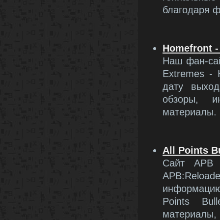
благодаря ф
Homefront -
Наш фан-сай
Extremes - 
дату выход
обзоры, и
материалы.
All Points B
Сайт APB 
APB:Reloa
информацию 
Points Bu
материалы,