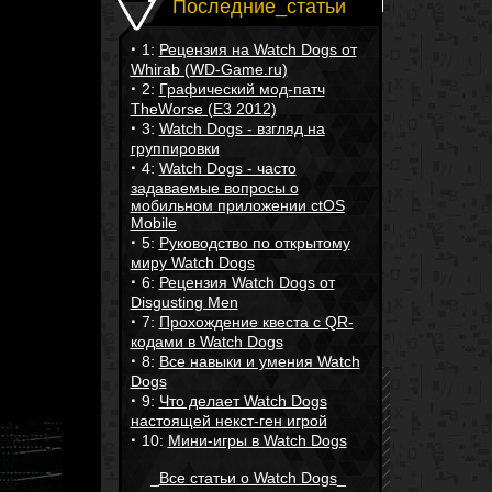
Последние_статьи
·
1:
Рецензия на Watch Dogs от
Whirab (WD-Game.ru)
·
2:
Графический мод-патч
TheWorse (E3 2012)
·
3:
Watch Dogs - взгляд на
группировки
·
4:
Watch Dogs - часто
задаваемые вопросы о
мобильном приложении ctOS
Mobile
·
5:
Руководство по открытому
миру Watch Dogs
·
6:
Рецензия Watch Dogs от
Disgusting Men
·
7:
Прохождение квеста с QR-
кодами в Watch Dogs
·
8:
Все навыки и умения Watch
Dogs
·
9:
Что делает Watch Dogs
настоящей некст-ген игрой
·
10:
Мини-игры в Watch Dogs
_
Все статьи о Watch Dogs
_