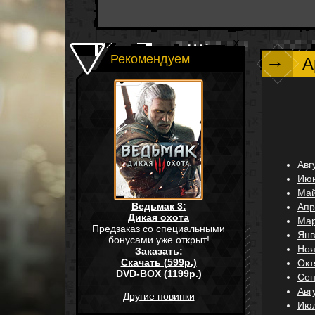
→
Рекомендуем
А
Авг
Июн
Май
Ведьмак 3:
Апр
Дикая охота
Мар
Предзаказ со специальными
Янв
бонусами уже открыт!
Ноя
Заказать:
Скачать (599р.)
Окт
DVD-BOX (1199р.)
Сен
Авг
Другие новинки
Июл