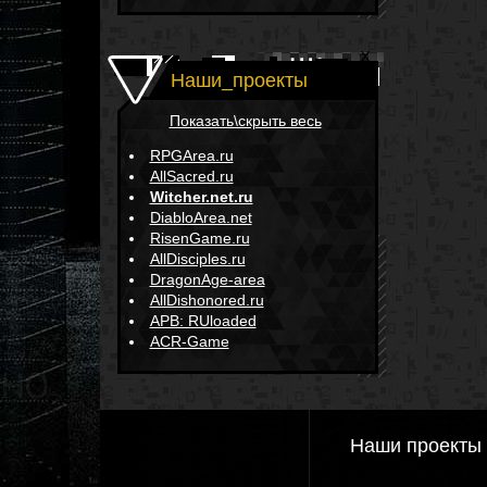
Наши_проекты
Показать\скрыть весь
RPGArea.ru
AllSacred.ru
Witcher.net.ru
DiabloArea.net
RisenGame.ru
AllDisciples.ru
DragonAge-area
AllDishonored.ru
APB: RUloaded
ACR-Game
Наши проекты