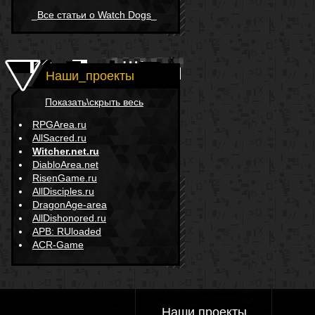
_
Все статьи о Watch Dogs
_
Наши_проекты
Показать\скрыть весь
RPGArea.ru
AllSacred.ru
Witcher.net.ru
DiabloArea.net
RisenGame.ru
AllDisciples.ru
DragonAge-area
AllDishonored.ru
APB: RUloaded
ACR-Game
Наши проекты