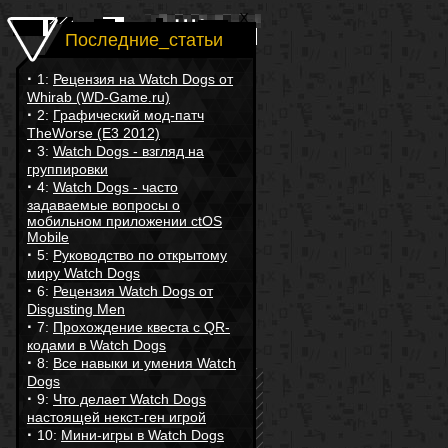
Последние_статьи
·
1:
Рецензия на Watch Dogs от
Whirab (WD-Game.ru)
·
2:
Графический мод-патч
TheWorse (E3 2012)
·
3:
Watch Dogs - взгляд на
группировки
·
4:
Watch Dogs - часто
задаваемые вопросы о
мобильном приложении ctOS
Mobile
·
5:
Руководство по открытому
миру Watch Dogs
·
6:
Рецензия Watch Dogs от
Disgusting Men
·
7:
Прохождение квеста с QR-
кодами в Watch Dogs
·
8:
Все навыки и умения Watch
Dogs
·
9:
Что делает Watch Dogs
настоящей некст-ген игрой
·
10:
Мини-игры в Watch Dogs