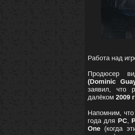
Работа над иг
Продюсер в
(Dominic Gua
заявил, что 
далёком
2009 
Напомним, что
года для
PC
,
One
(когда эт