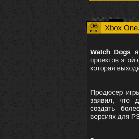
06
Xbox One,
июл
Watch_Dogs
яв
проектов этой 
которая выходи
Продюсер игр
заявил, что 
создать бол
версиях для PS