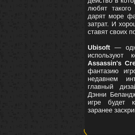
действо в кот
любят такого
дарят море фа
затрат. И хоро
ставят своих п
Ubisoft
— одна
используют 
Assassin's Cr
фантазию игр
недавнем и
главный диза
Дэнни Беланд
игре будет к
заранее заскри