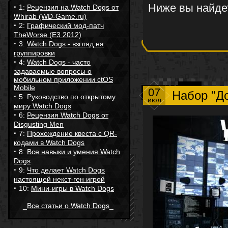
Ниже вы найд
·
1:
Рецензия на Watch Dogs от
Whirab (WD-Game.ru)
·
2:
Графический мод-патч
TheWorse (E3 2012)
·
3:
Watch Dogs - взгляд на
группировки
·
4:
Watch Dogs - часто
задаваемые вопросы о
мобильном приложении ctOS
Mobile
07
Набор "До
·
5:
Руководство по открытому
июл
миру Watch Dogs
·
6:
Рецензия Watch Dogs от
Disgusting Men
·
7:
Прохождение квеста с QR-
кодами в Watch Dogs
·
8:
Все навыки и умения Watch
Dogs
·
9:
Что делает Watch Dogs
настоящей некст-ген игрой
·
10:
Мини-игры в Watch Dogs
_
Все статьи о Watch Dogs
_