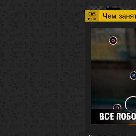
06
Чем заня
июн