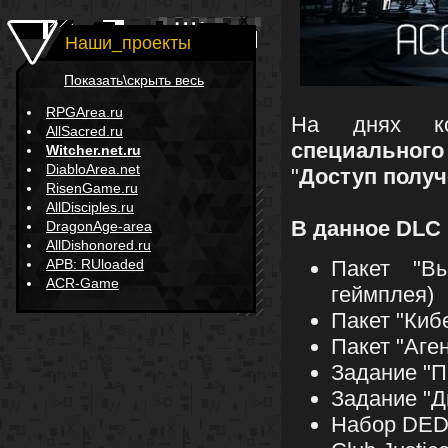
Наши_проекты
Показать\скрыть весь
RPGArea.ru
На днях к
AllSacred.ru
специальног
Witcher.net.ru
DiabloArea.net
"
Доступ получ
RisenGame.ru
AllDisciples.ru
В данное DLC
DragonAge-area
AllDishonored.ru
APB: RUloaded
Пакет "В
ACR-Game
геймплея)
Пакет "Киб
Пакет "Аге
Задание "П
Задание "Д
Набор DE