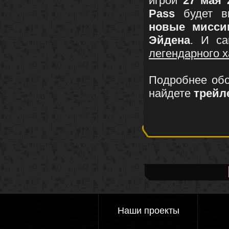
игрой
27 мая 
Pass
будет в
новые мисси
Эйдена
. И са
легендарного х
Подробнее обо
найдете
трейл
Наши проекты