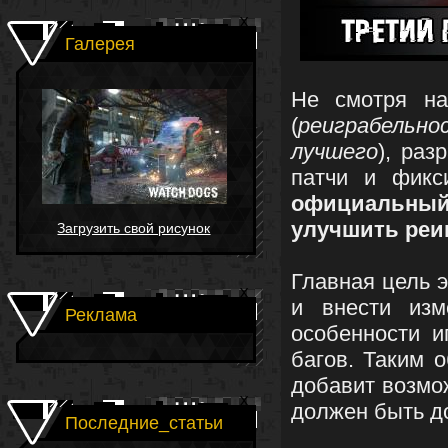
Галерея
Не смотря на
(
реиграбельн
лучшего
), раз
патчи и фикс
официальный 
улучшить реи
Загрузить свой рисунок
Главная цель э
и внести изм
Реклама
особенности и
багов. Таким 
добавит возмо
должен быть до
Последние_статьи