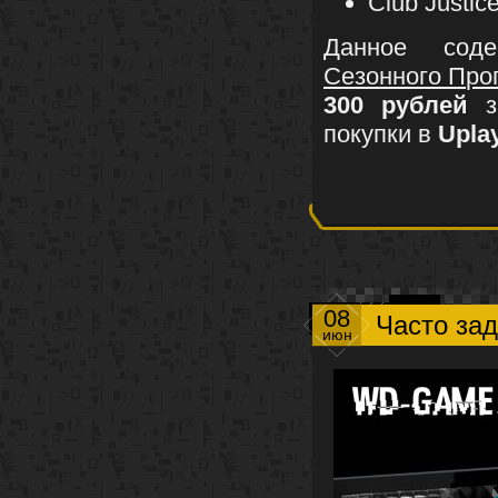
Club Justic
Данное сод
Сезонного Про
300 рублей
за
покупки в
Upla
08
Часто зад
июн