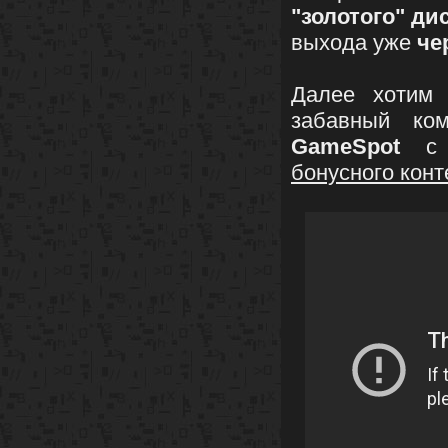
"золотого" ди
выхода уже
че
Далее хотим 
забавный ко
GameSpot
с н
бонусного конт