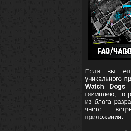
Если вы ещ
уникального
п
Watch Dogs
и
геймплею, то 
из блога разр
часто встр
приложения: