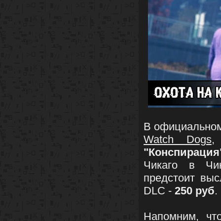
В официально
Watch Dogs
,
"Конспирация
Чикаго в Чик
предстоит выс
DLC -
250 руб
.
Напомним, ч