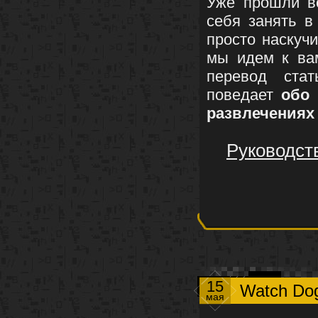
Уже прошли 
себя занять 
просто наскуч
мы идем к вам
перевод стат
поведает
обо
развлечениях
Руководст
15
Watch Dog
мая