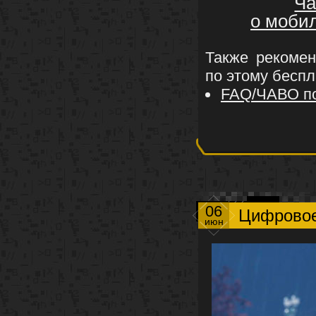
Ча
о моби
Также рекоме
по этому бесп
FAQ/ЧАВО по
06
Цифровое
июн