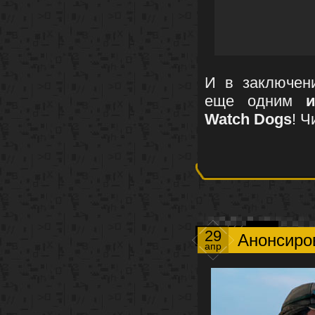
И в заключени
еще одним
Watch Dogs
! Ч
29
Анонсиро
апр