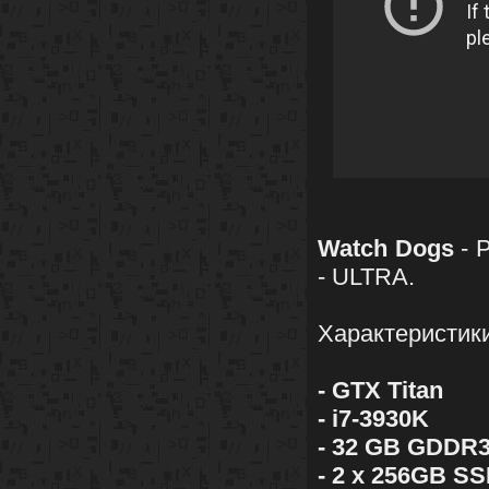
Watch Dogs
- 
- ULTRA.
Характеристик
- GTX Titan
- i7-3930K
- 32 GB GDDR
- 2 x 256GB SS