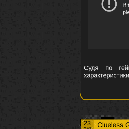
Судя по гейм
характеристик
23
Clueless 
мая