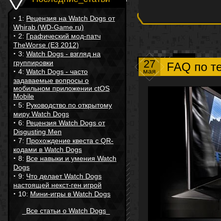
·
1:
Рецензия на Watch Dogs от
Whirab (WD-Game.ru)
·
2:
Графический мод-патч
TheWorse (E3 2012)
·
3:
Watch Dogs - взгляд на
27
группировки
FAQ по т
·
мая
4:
Watch Dogs - часто
задаваемые вопросы о
мобильном приложении ctOS
Mobile
·
5:
Руководство по открытому
миру Watch Dogs
·
6:
Рецензия Watch Dogs от
Disgusting Men
·
7:
Прохождение квеста с QR-
кодами в Watch Dogs
·
8:
Все навыки и умения Watch
Dogs
·
9:
Что делает Watch Dogs
настоящей некст-ген игрой
·
10:
Мини-игры в Watch Dogs
_
Все статьи о Watch Dogs
_