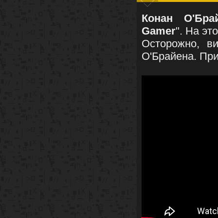
Конан О'Бра
Gamer
". На эт
Осторожно, в
О'Брайена. При