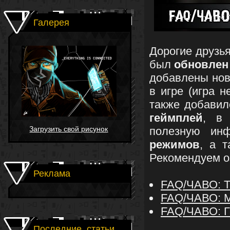
Галерея
Дорогие друзь
был
обновлен
добавлены но
в игре (игра н
также добавил
геймплей
, в 
Загрузить свой рисунок
полезную и
режимов
, а 
Рекомендуем о
Реклама
FAQ/ЧАВО: Т
FAQ/ЧАВО: М
FAQ/ЧАВО: Г
Последние_статьи