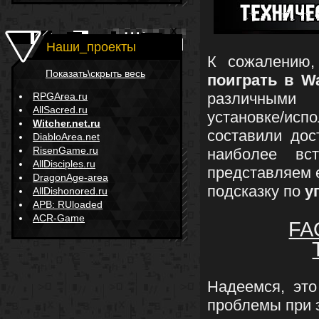
Наши_проекты
К сожалению,
Показать\скрыть весь
поиграть в W
различным
RPGArea.ru
AllSacred.ru
установке/ис
Witcher.net.ru
составили до
DiabloArea.net
RisenGame.ru
наиболее вс
AllDisciples.ru
представляем 
DragonAge-area
подсказку по
у
AllDishonored.ru
APB: RUloaded
ACR-Game
FA
Надеемся, это
проблемы при 