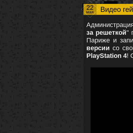
22
Видео ге
мая
Администрация
за решеткой
"
Париже и зап
версии
со сво
PlayStation 4
!