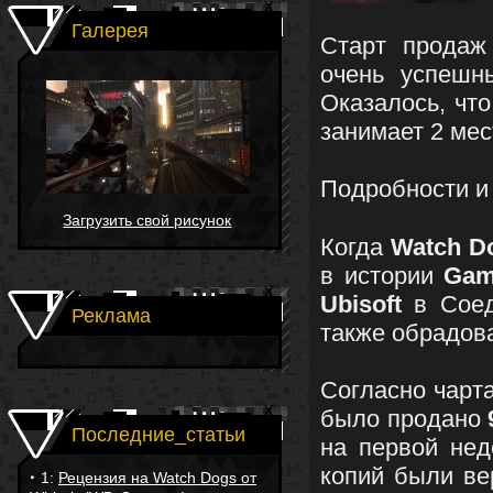
Галерея
Старт прода
очень успешн
Оказалось, чт
занимает 2 мес
Подробности и 
Загрузить свой рисунок
Когда
Watch D
в истории
Gam
Ubisoft
в Соед
Реклама
также обрадов
Согласно чар
было продано
Последние_статьи
на первой нед
копий были в
·
1:
Рецензия на Watch Dogs от