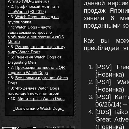
Whirab (WD-Game.ru)
данной верси
·
2:
Графический мод-патч
продаж Япони
TheWorse (E3 2012)
·
3:
Watch Dogs - взгляд на
заняла 6 ме
группировки
проданными ко
·
4:
Watch Dogs - часто
задаваемые вопросы о
мобильном приложении ctOS
Как вы може
Mobile
·
5:
Руководство по открытому
преобладает я
миру Watch Dogs
·
6:
Рецензия Watch Dogs от
Disgusting Men
[PSV] Fre
·
7:
Прохождение квеста с QR-
кодами в Watch Dogs
(Новинка)
·
8:
Все навыки и умения Watch
[PS4] Wat
Dogs
·
9:
Что делает Watch Dogs
(Новинка)
настоящей некст-ген игрой
[PS3] Kame
·
10:
Мини-игры в Watch Dogs
06/26/14) –
_
Все статьи о Watch Dogs
_
[3DS] Taik
Great Adve
(Новинка)