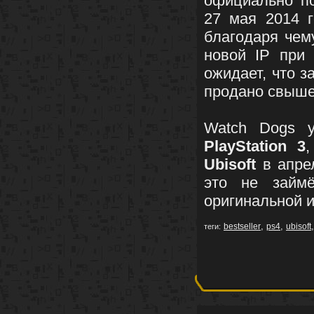
официально по
27 мая 2014 
благодаря чем
новой IP при 
ожидает, что 
продано свыше
Watch Dogs
PlayStation 3
Ubisoft
в апрел
это не займё
оригинальной и
,
,
bestseller
ps4
ubisoft
теги: