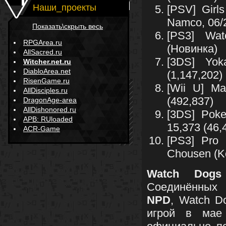
Наши_проекты
[PSV] Girl
Namco, 06/2
Показать\скрыть весь
[PS3] Wat
RPGArea.ru
(Новинка)
AllSacred.ru
[3DS] Yok
Witcher.net.ru
DiabloArea.net
(1,147,202)
RisenGame.ru
[Wii U] Ma
AllDisciples.ru
(492,837)
DragonAge-area
AllDishonored.ru
[3DS] Poke
APB: RUloaded
15,373 (46,
ACR-Game
[PS3] Pro 
Chousen (Ko
Watch Dogs
Соединённых 
NPD
, Watch D
игрой в мае