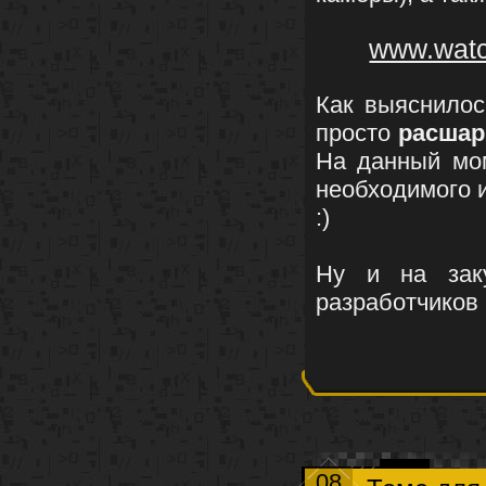
www.watc
Как выяснилос
просто
расшар
На данный мо
необходимого и
:)
Ну и на за
разработчиков 
08