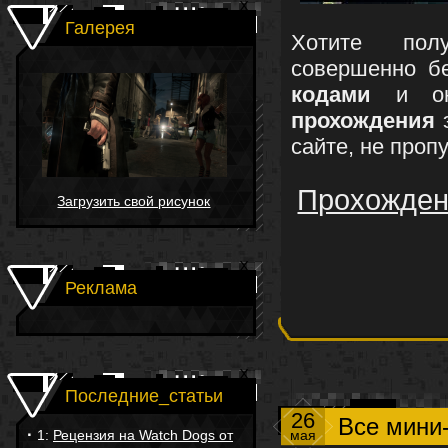
Галерея
Хотите по
совершенно б
кодами
и о
прохождения
э
сайте, не пропу
Прохожден
Загрузить свой рисунок
Реклама
Последние_статьи
26
Все мини
·
1:
Рецензия на Watch Dogs от
мая