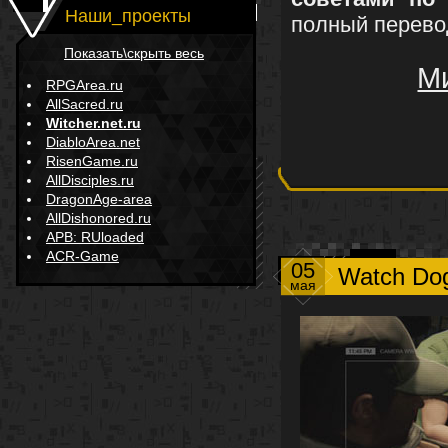
Наши_проекты
полный перевод
Показать\скрыть весь
Ми
RPGArea.ru
AllSacred.ru
Witcher.net.ru
DiabloArea.net
RisenGame.ru
AllDisciples.ru
DragonAge-area
AllDishonored.ru
APB: RUloaded
ACR-Game
05
Watch Dog
мая