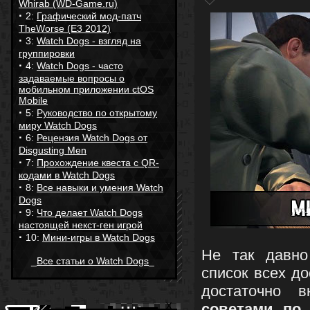
Whirab (WD-Game.ru)
·
2:
Графический мод-патч
TheWorse (E3 2012)
·
3:
Watch Dogs - взгляд на
группировки
·
4:
Watch Dogs - часто
задаваемые вопросы о
мобильном приложении ctOS
Mobile
·
5:
Руководство по открытому
миру Watch Dogs
·
6:
Рецензия Watch Dogs от
Disgusting Men
·
7:
Прохождение квеста с QR-
кодами в Watch Dogs
·
8:
Все навыки и умения Watch
Dogs
·
9:
Что делает Watch Dogs
настоящей некст-ген игрой
·
10:
Мини-игры в Watch Dogs
Не так давн
_
Все статьи о Watch Dogs
_
список всех д
достаточно 
советами по