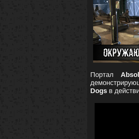
Портал
Abso
демонстриру
Dogs
в действи