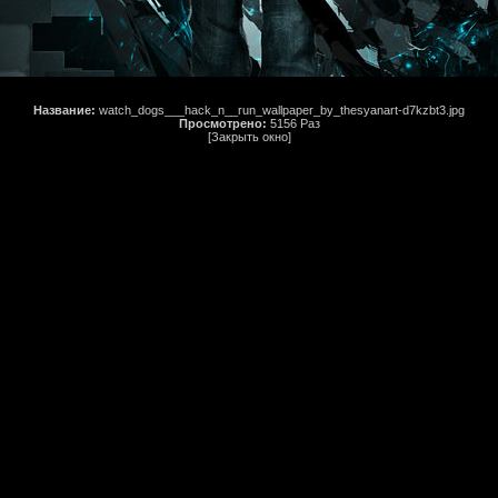
Название:
watch_dogs___hack_n__run_wallpaper_by_thesyanart-d7kzbt3.jpg
Просмотрено:
5156 Раз
[Закрыть окно]