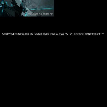
Следующие изображение "watch_dogs_russia_map_v2_by_kirillotr0n-d7l1mmp.jpg"
>>