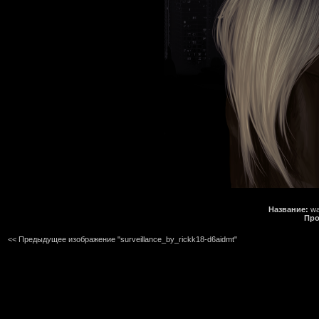
Название:
wa
Про
<< Предыдущее изображение "surveillance_by_rickk18-d6aidmt"